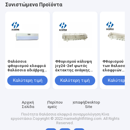
Συνιστώμενα Προϊόντα
Θαλάσσια
Φθορισμού κάλυψη
Φθορισμού φα
φθορισμού ελαφριά
jcy24-2ef φωτός
των θαλασσίω
θαλάσσια αδιάβροχη
έκτακτης ανάγκης
ελαφριών
φθορισμού πλευρά
των θαλασσίων
αδιάβροχων
ελαφρύ JTY15 IP20
οδηγήσεων
οδηγήσεων με
Καλύτερη τιμή
Καλύτερη τιμή
Καλύτερη 
- 1A
αδιάβροχου με και
έκτακτη ανάγ
πλέγματος
jcy24-2e
Αρχική
Περίπου
επαφή
Desktop
Σελίδα
εμείς
Site
Ποιότητα
Θαλάσσια ελαφριά συναρμολόγηση
Κίνα
εργοστάσιο.Copyright © 2022 marinelightfitting.com. All Rights
Reserved.