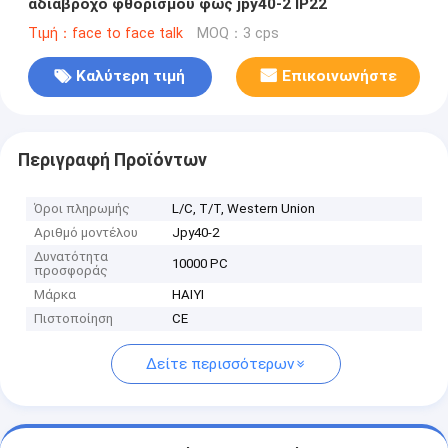
αδιάβροχο φθορισμού φως jpy40-2 IP22
Τιμή：face to face talk
MOQ：3 cps
Καλύτερη τιμή
Επικοινωνήστε
Περιγραφή Προϊόντων
Όροι πληρωμής
L/C, T/T, Western Union
Αριθμό μοντέλου
Jpy40-2
Δυνατότητα
10000 PC
προσφοράς
Μάρκα
HAIYI
Πιστοποίηση
CE
Δείτε περισσότερων