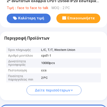
2* ανώτατων ελαφριά CPD1-2Steel IP20 εσωτερική
σκαφών καλής ποιότητας θαλάσσια στρογγυλή
Τιμή：face to face to talk
MOQ：2 PC
πυρακτωμένη
Καλύτερη τιμή
Επικοινωνήστε
Περιγραφή Προϊόντων
Όροι πληρωμής
L/C, T/T, Western Union
Αριθμό μοντέλου
cpd1-1
Δυνατότητα
10000pcs
προσφοράς
Πιστοποίηση
ccs
Ποσότητα
2 PC
παραγγελίας min
Δείτε περισσότερων