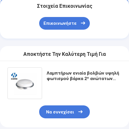
Στοιχεία Επικοινωνίας
Επικοινωνήστε
Αποκτήστε Την Καλύτερη Τιμή Για
Λαμπτήρων ενιαία βολβών υψηλή
φωτισμού βάρκα 2* ανώτατων
ελαφριά CPD1-2Steel IP20
εσωτερική σκαφών καλής
ποιότητας θαλάσσια στρογγυλή
πυρακτωμένη
Να συνεχίσει