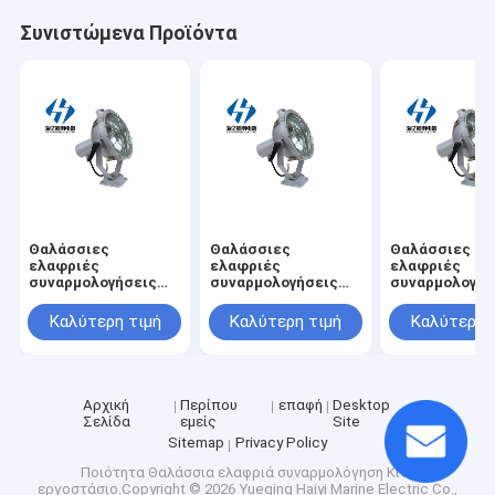
Συνιστώμενα Προϊόντα
Θαλάσσιες
Θαλάσσιες
Θαλάσσιες
ελαφριές
ελαφριές
ελαφριές
συναρμολογήσεις
συναρμολογήσεις
συναρμολογήσ
IP56 TG2 - Β
IP56 TG2 - ένα
IP56 ένα tg1-
θαλάσσιο υπαίθριο
θαλάσσιο υπαίθριο
θαλάσσιο υπα
Καλύτερη τιμή
Καλύτερη τιμή
Καλύτερη 
αποβαθρών λιμένων
αποβαθρών λιμένων
αποβαθρών λι
αδιάβροχο
αδιάβροχο
αδιάβροχο
πυρακτωμένο φως
πυρακτωμένο φως
πυρακτωμένο
σημείων βολβών
σημείων βολβών
σημείων βολβ
θαλάσσιο
θαλάσσιο
θαλάσσιο
Αρχική
Περίπου
επαφή
Desktop
Σελίδα
εμείς
Site
Sitemap
Privacy Policy
Ποιότητα
Θαλάσσια ελαφριά συναρμολόγηση
Κίνα
εργοστάσιο.Copyright © 2026 Yueqing Haiyi Marine Electric Co.,