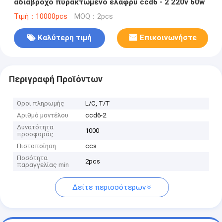
αδιάβροχο πυρακτωμένο ελαφρύ ccd6 - 2 220v 60w
Τιμή：10000pcs
MOQ：2pcs
Καλύτερη τιμή
Επικοινωνήστε
Περιγραφή Προϊόντων
Όροι πληρωμής
L/C, T/T
Αριθμό μοντέλου
ccd6-2
Δυνατότητα
1000
προσφοράς
Πιστοποίηση
ccs
Ποσότητα
2pcs
παραγγελίας min
Δείτε περισσότερων