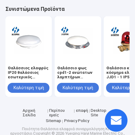
Συνιστώμενα Προϊόντα
Θαλάσσιος ελαφρύς
Θαλάσσιο φως
Θαλάσσιο κρε
IP20 θαλάσσιος
cpd1-2 ανώτατων
κόσμημα ελα
εσωτερικός
λαμπτήρων
JJD1 - 1 IP55
στρογγυλός
κρεμαστών
ελαφρύ ανοξε
πυρακτωμένος
κοσμημάτων
προειδοποίη
Καλύτερη τιμή
Καλύτερη τιμή
Καλύτερη 
ανώτατος
ελαφρύ IP20
υψηλής δύναμ
λαμπτήρας ελαφρύ
θαλάσσιο
θαλάσσιο
CPD30 κρεμαστών
εσωτερικό
περιστρεφόμ
κοσμημάτων - 1
στρογγυλό
πυρακτωμένο
Αρχική
Περίπου
επαφή
Desktop
Σελίδα
εμείς
Site
Sitemap
Privacy Policy
Ποιότητα
Θαλάσσια ελαφριά συναρμολόγηση
Κίνα
εργοστάσιο.Copyright © 2026 Yueqing Haiyi Marine Electric Co.,