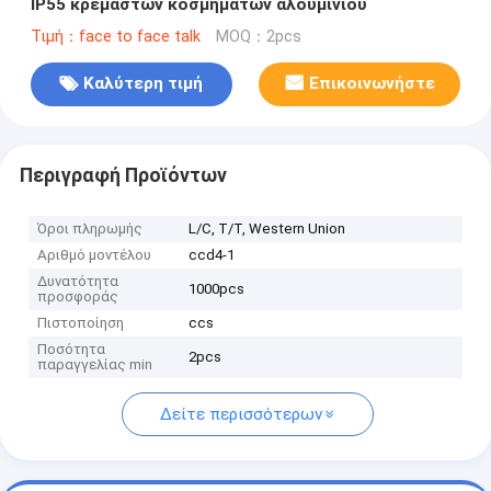
IP55 κρεμαστών κοσμημάτων αλουμινίου
Τιμή：face to face talk
MOQ：2pcs
Καλύτερη τιμή
Επικοινωνήστε
Περιγραφή Προϊόντων
Όροι πληρωμής
L/C, T/T, Western Union
Αριθμό μοντέλου
ccd4-1
Δυνατότητα
1000pcs
προσφοράς
Πιστοποίηση
ccs
Ποσότητα
2pcs
παραγγελίας min
Δείτε περισσότερων