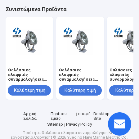
Συνιστώμενα Προϊόντα
Θαλάσσιες
Θαλάσσιες
Θαλάσσιες
ελαφριές
ελαφριές
ελαφριές
συναρμολογήσεις
συναρμολογήσεις
συναρμολογήσ
IP56 TG2 - Β
IP56 TG2 - ένα
IP56 ένα tg1-
θαλάσσιο υπαίθριο
θαλάσσιο υπαίθριο
θαλάσσιο υπα
Καλύτερη τιμή
Καλύτερη τιμή
Καλύτερη 
αποβαθρών λιμένων
αποβαθρών λιμένων
αποβαθρών λι
αδιάβροχο
αδιάβροχο
αδιάβροχο
πυρακτωμένο φως
πυρακτωμένο φως
πυρακτωμένο
σημείων βολβών
σημείων βολβών
σημείων βολβ
θαλάσσιο
θαλάσσιο
θαλάσσιο
Αρχική
Περίπου
επαφή
Desktop
Σελίδα
εμείς
Site
Sitemap
Privacy Policy
Ποιότητα
Θαλάσσια ελαφριά συναρμολόγηση
Κίνα
εργοστάσιο.Copyright © 2026 Yueqing Haiyi Marine Electric Co.,