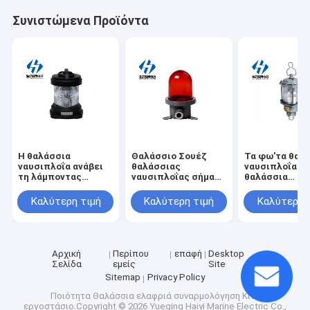
Συνιστώμενα Προϊόντα
Η θαλάσσια
Θαλάσσιο Σουέζ
Τα φω'τα θαλ
ναυσιπλοΐα ανάβει
θαλάσσιας
ναυσιπλοΐας
τη λάμποντας
ναυσιπλοΐας σήμα
θαλάσσια
ναυσιπλοΐα ελαφρύ
ελαφρύ CXH11
στεγανοποιού
CXH14 λαμπτήρων
φω'των IP56
φως έκτακτη
Καλύτερη τιμή
Καλύτερη τιμή
Καλύτερη 
σημάτων
ανάγκης κρεμ
κοσμημάτων χ
cxh9-5 για το
σκάφος
Αρχική
Περίπου
επαφή
Desktop
Σελίδα
εμείς
Site
Sitemap
Privacy Policy
Ποιότητα
Θαλάσσια ελαφριά συναρμολόγηση
Κίνα
εργοστάσιο.Copyright © 2026 Yueqing Haiyi Marine Electric Co.,