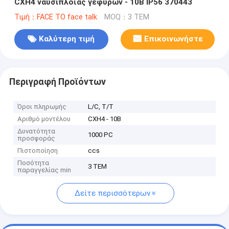
CXH4 ναυσιπλοΐας γεφυρών - 10B IP56 370443
Τιμή：FACE TO face talk
MOQ：3 ΤΕΜ
Καλύτερη τιμή
Επικοινωνήστε
Περιγραφή Προϊόντων
Όροι πληρωμής
L/C, T/T
Αριθμό μοντέλου
CXH4 - 10B
Δυνατότητα
1000 PC
προσφοράς
Πιστοποίηση
ccs
Ποσότητα
3 ΤΕΜ
παραγγελίας min
Δείτε περισσότερων