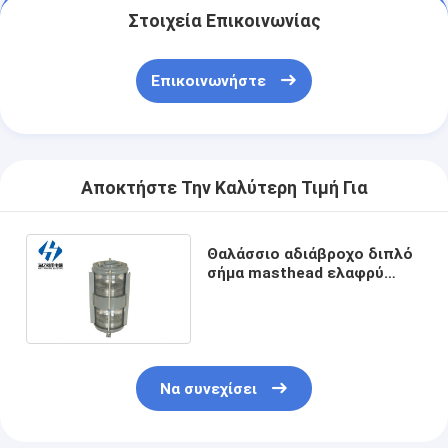
Στοιχεία Επικοινωνίας
Επικοινωνήστε
Αποκτήστε Την Καλύτερη Τιμή Για
Θαλάσσιο αδιάβροχο διπλό
σήμα masthead ελαφρύ
CXH4 ναυσιπλοΐας γεφυρών
- 10B IP56 370443
Να συνεχίσει