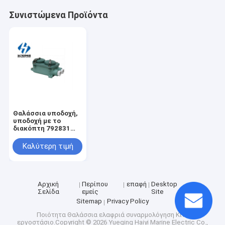
Συνιστώμενα Προϊόντα
Θαλάσσια υποδοχή,
υποδοχή με το
διακόπτη 792831
ζ-2M θαλάσσια
υδατοστεγής διπλή
Καλύτερη τιμή
υποδοχή δοχείων
Αρχική
Περίπου
επαφή
Desktop
Σελίδα
εμείς
Site
Sitemap
Privacy Policy
Ποιότητα
Θαλάσσια ελαφριά συναρμολόγηση
Κίνα
εργοστάσιο.Copyright © 2026 Yueqing Haiyi Marine Electric Co.,