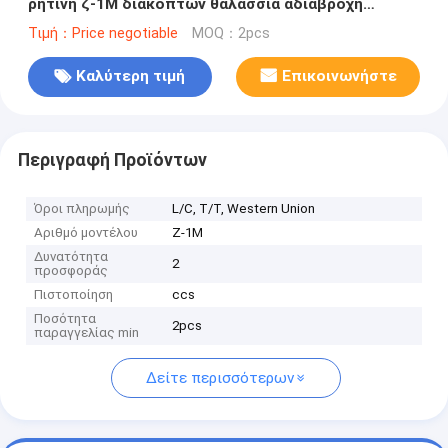
ρητίνη ζ-1M διακοπτών θαλάσσια αδιάβροχη
ηλεκτρική υποδοχή IP56
Τιμή：Price negotiable
MOQ：2pcs
Καλύτερη τιμή
Επικοινωνήστε
Περιγραφή Προϊόντων
Όροι πληρωμής
L/C, T/T, Western Union
Αριθμό μοντέλου
Ζ-1M
Δυνατότητα
2
προσφοράς
Πιστοποίηση
ccs
Ποσότητα
2pcs
παραγγελίας min
Δείτε περισσότερων