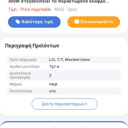
300W στεγανοποιεί το πυρακτωμένο ελαφρύ
προσάρτημα σημείων βολβών θαλάσσιο
Τιμή：Price negotiable
MOQ：2pcs
Καλύτερη τιμή
Επικοινωνήστε
Περιγραφή Προϊόντων
Όροι πληρωμής
L/C, T/T, Western Union
Αριθμό μοντέλου
Tg1-α
Δυνατότητα
2
προσφοράς
Μάρκα
Haiyi
Πιστοποίηση
ccs
Δείτε περισσότερων