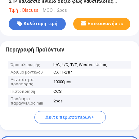
21P θαλάσσιο ενιαίο δεξιό φως ναυσιπλοΐας
γεφυρών πράσινο
Τιμή：Discuss
MOQ：2pcs
Καλύτερη τιμή
Επικοινωνήστε
Περιγραφή Προϊόντων
Όροι πληρωμής
L/C, L/C, T/T, Western Union,
Αριθμό μοντέλου
CXH1-21P
Δυνατότητα
10000pcs
προσφοράς
Πιστοποίηση
CCS
Ποσότητα
2pcs
παραγγελίας min
Δείτε περισσότερων