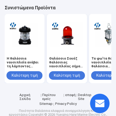
Συνιστώμενα Προϊόντα
Η θαλάσσια
Θαλάσσιο Σουέζ
Τα φω'τα θαλ
ναυσιπλοΐα ανάβει
θαλάσσιας
ναυσιπλοΐας
τη λάμποντας
ναυσιπλοΐας σήμα
θαλάσσια
ναυσιπλοΐα ελαφρύ
ελαφρύ CXH11
στεγανοποιού
CXH14 λαμπτήρων
φω'των IP56
φως έκτακτη
Καλύτερη τιμή
Καλύτερη τιμή
Καλύτερη 
σημάτων
ανάγκης κρεμ
κοσμημάτων χ
cxh9-5 για το
σκάφος
Αρχική
Περίπου
επαφή
Desktop
Σελίδα
εμείς
Site
Sitemap
Privacy Policy
Ποιότητα
Θαλάσσια ελαφριά συναρμολόγηση
Κίνα
εργοστάσιο.Copyright © 2026 Yueqing Haiyi Marine Electric Co.,