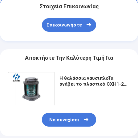
Στοιχεία Επικοινωνίας
Επικοινωνήστε
Αποκτήστε Την Καλύτερη Τιμή Για
Η θαλάσσια ναυσιπλοΐα
ανάβει το πλαστικό CXH1-21P
θαλάσσιο ενιαίο δεξιό φως
ναυσιπλοΐας γεφυρών
πράσινο
Να συνεχίσει